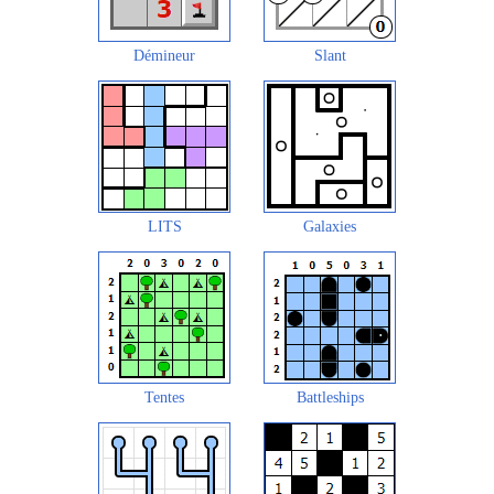
Démineur
Slant
LITS
Galaxies
Tentes
Battleships