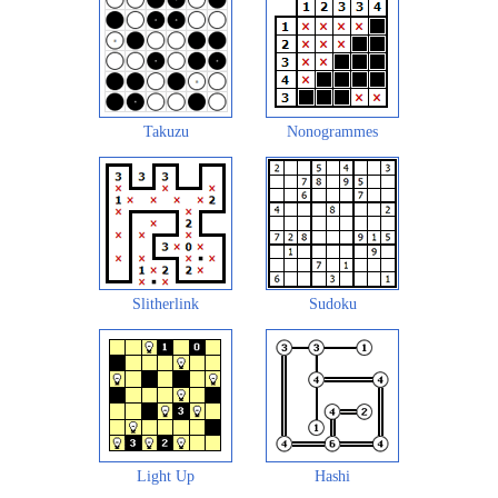
Takuzu
Nonogrammes
Slitherlink
Sudoku
Light Up
Hashi