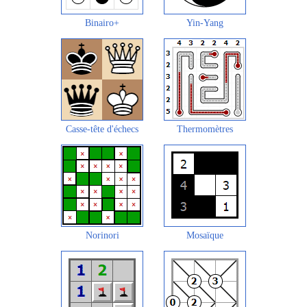
Binairo+
Yin-Yang
Casse-tête d'échecs
Thermomètres
Norinori
Mosaïque