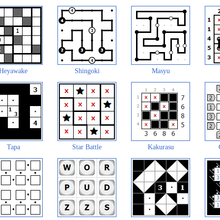
Heyawake
Shingoki
Masyu
Tapa
Star Battle
Kakurasu