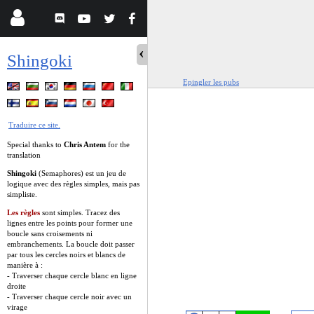
Shingoki
Epingler les pubs
Traduire ce site.
Special thanks to
Chris Antem
for the
translation
Shingoki
(Semaphores) est un jeu de
logique avec des règles simples, mais pas
simpliste.
Les règles
sont simples. Tracez des
lignes entre les points pour former une
boucle sans croisements ni
embranchements. La boucle doit passer
par tous les cercles noirs et blancs de
manière à :
- Traverser chaque cercle blanc en ligne
droite
- Traverser chaque cercle noir avec un
virage