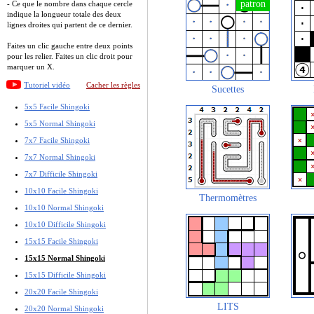
- Ce que le nombre dans chaque cercle
indique la longueur totale des deux
lignes droites qui partent de ce dernier.
Faites un clic gauche entre deux points
pour les relier. Faites un clic droit pour
marquer un X.
Tutoriel vidéo
Cacher les règles
Sucettes
5x5 Facile Shingoki
5x5 Normal Shingoki
7x7 Facile Shingoki
7x7 Normal Shingoki
7x7 Difficile Shingoki
10x10 Facile Shingoki
Thermomètres
10x10 Normal Shingoki
10x10 Difficile Shingoki
15x15 Facile Shingoki
15x15 Normal Shingoki
15x15 Difficile Shingoki
20x20 Facile Shingoki
LITS
20x20 Normal Shingoki