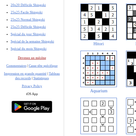
20x20 Difficile Shingoki
25x25 Facile Shingoki
25x25 Normal Shingoki
25x25 Difficile Shingoki
Spécial du jour Shingoki
Spécial de la semaine Shingoki
Hitori
Spécial du mois Shingoki
Devenez un mécène
Commentaires
|
Casse-tête spécifique
Impression en grande quantité
|
Tableau
des records
|
Statistiques
Privacy Policy
Aquarium
iOS App