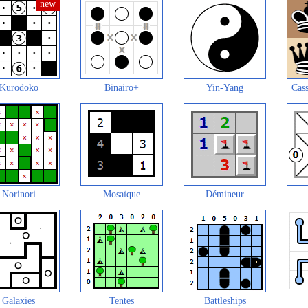
Kurodoko
Binairo+
Yin-Yang
Cass
Norinori
Mosaïque
Démineur
Galaxies
Tentes
Battleships